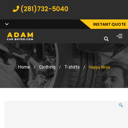
(281)732-5040
INSTANT QUOTE
Home
Clothing
T-shirts
/
/
/
Happy Ninja